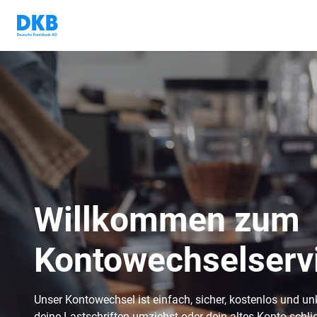
Willkommen zum
Kontowechselserv
Unser Kontowechsel ist einfach, sicher, kostenlos und unk
deine Lastschriften umziehst oder dein altes Konto schl