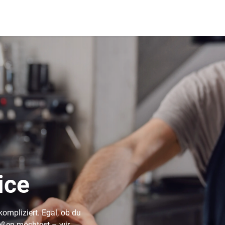
ice
ompliziert. Egal, ob du
ießen möchtest – wir