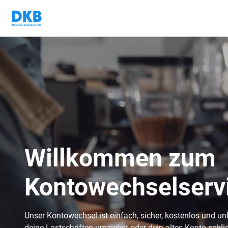
Willkommen zum
Kontowechselserv
Unser Kontowechsel ist einfach, sicher, kostenlos und unk
deine Lastschriften umziehst oder dein altes Konto schl