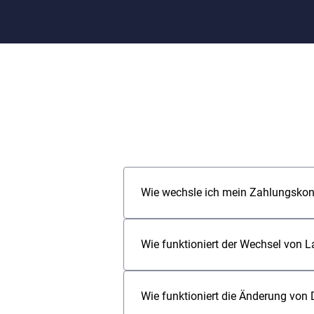
Wie wechsle ich mein Zahlungsko
Mit dem Qwist Kontowechselservice
identifiziert haben und die umgest
Wie funktioniert der Wechsel von L
deine Zahlungen künftig über die n
Bankkonto geschlossen werden ka
Bitte starte den Kontowechsel-Ser
einloggst. (siehe auch „Wie funkti
Wie funktioniert die Änderung von
Lastschriftpartner aus dem Transa