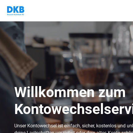
Willkommen zum
Kontowechselserv
Unser Kontowechsel ist einfach, sicher, kostenlos und unk
deine Lastschriften umziehst oder dein altes Konto schl