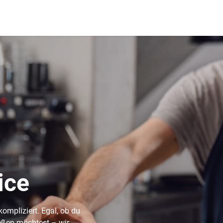
ice
ompliziert. Egal, ob du
ießen möchtest – wir